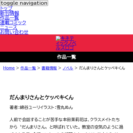
toggle navigation
トップ
新刊情報
作品一覧
連載コミック
ニュース
お問い合わせ
作品一覧
Home
>
作品一覧
>
書籍情報
>
ノベル
>
だんまりさんとケッペキくん
だんまりさんとケッペキくん
著者：綿谷ユーリ
イラスト：雪丸ぬん
人前で会話することが苦手な本田茉莉花は、クラスメイトたち
から〝だんまりさん〟と呼ばれていた。 教室の空気のように過