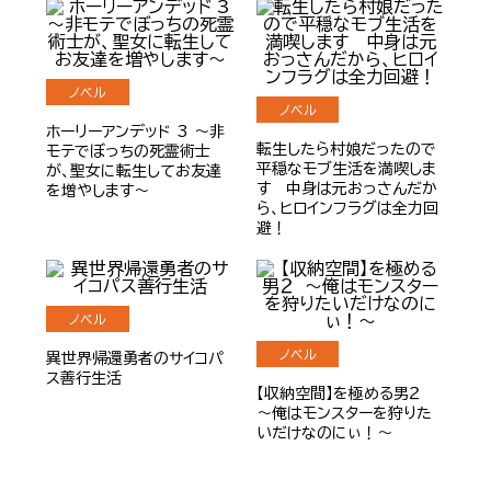
ノベル
ノベル
ホーリーアンデッド 3 ～非
転生したら村娘だったので
モテでぼっちの死霊術士
平穏なモブ生活を満喫しま
が、聖女に転生してお友達
す 中身は元おっさんだか
を増やします～
ら、ヒロインフラグは全力回
避！
ノベル
ノベル
異世界帰還勇者のサイコパ
ス善行生活
【収納空間】を極める男２
～俺はモンスターを狩りた
いだけなのにぃ！～