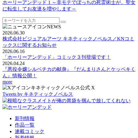
ホーリーアンデッド 1 ～非モテでぼっちの死霊術士が、聖女
に転生してお友達を増やします～
NEWS
2026.06.30
株式会社ビジュアルアーツ キネティックノベルス／KNコミ
ックスに関するお知らせ
2026.06.16
「ホーリーアンデッド」コミック３刊登場です！
2026.04.24
『悪役令嬢シルベチカの献身』『だんまりさんとケッペキく
ん』情報公開！
more
キネティックノベルス公式 X
Tweets by キネティックノベルス
新刊情報
作品一覧
連載コミック
新着情報